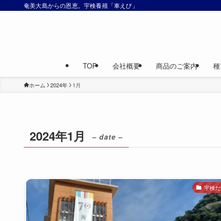
奄美大島からの恩恵。宇検養殖「車えび」
TOP
会社概要
商品のご案内
種
ホーム
2024年
1月
2024年1月
– date –
宇検だ