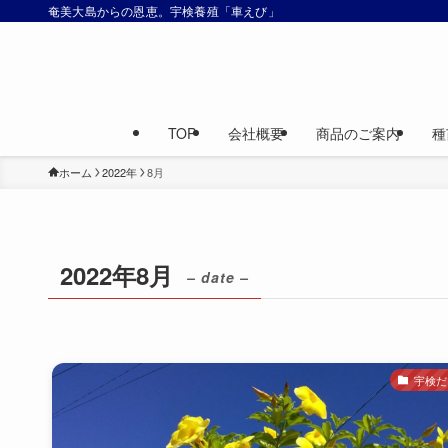
奄美大島からの恩恵。宇検養殖「車えび」
TOP
会社概要
商品のご案内
種
ホーム
2022年
8月
2022年8月
– date –
宇検だ