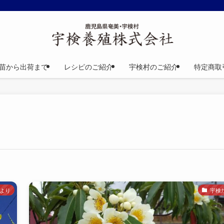
苗から出荷まで
レシピのご紹介
宇検村のご紹介
特定商取
より
宇検