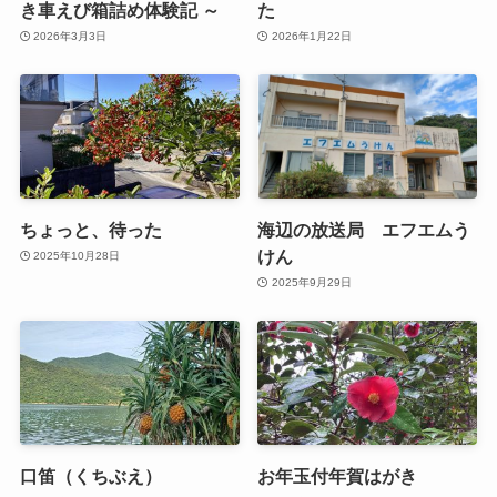
き車えび箱詰め体験記 ～
た
2026年3月3日
2026年1月22日
ちょっと、待った
海辺の放送局 エフエムう
けん
2025年10月28日
2025年9月29日
口笛（くちぶえ）
お年玉付年賀はがき