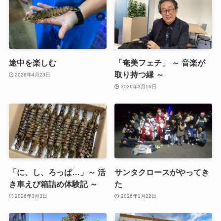
途中を楽しむ
「奄美フェチ」 ～ 音楽が
取り持つ縁 ～
2026年4月23日
2026年3月16日
「に、し、ろっぱ…」～ 活
サンタクロースがやってき
き車えび箱詰め体験記 ～
た
2026年3月3日
2026年1月22日