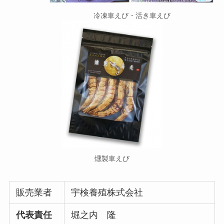
冷凍車えび・活き車えび
燻製車えび
販売業者
宇検養殖株式会社
代表責任
堀之内 隆