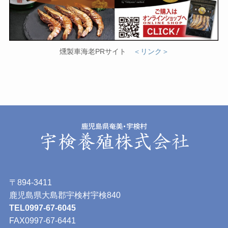
燻製車海老PRサイト
＜リンク＞
〒894-3411
鹿児島県大島郡宇検村宇検840
TEL0997-67-6045
FAX0997-67-6441