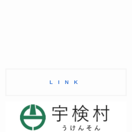
L I N K