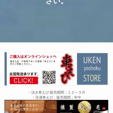
さい。
・活き車えび:販売期間：１２～３月
・冷凍車えび：販売期間：年中