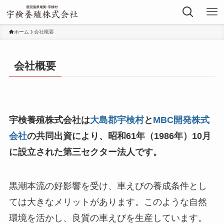
ホーム
会社概要
会社概要
宇検養殖株式会社は
大島郡宇検村
と
MBC開発株式
会社
の共同出資により、昭和61年
（1986年）
10月
に設立された第三セクター法人です。
黒潮本流の好影響を受け、車えびの養成条件とし
ては大きなメリットがあります。このような自然
環境を活かし、良質の車えびを生産しています。