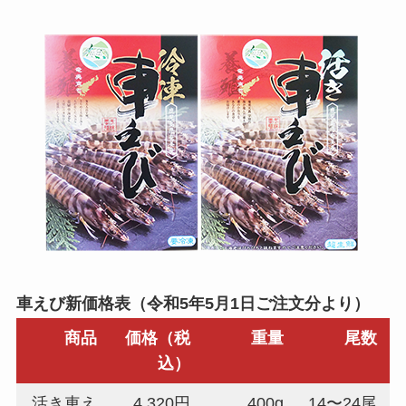
車えび新価格表（令和5年5月1日ご注文分より）
商品
価格（税
重量
尾数
込）
活き車え
4,320円
400g
14〜24尾