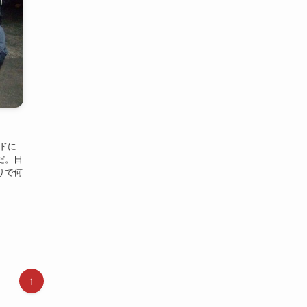
ドに
だ。日
りで何
1