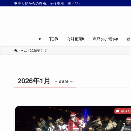
奄美大島からの恩恵。宇検養殖「車えび」
TOP
会社概要
商品のご案内
種
ホーム
2026年
1月
2026年1月
– date –
宇検だ